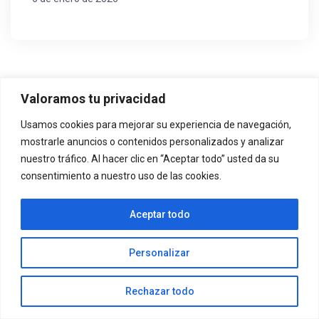
Valoramos tu privacidad
Usamos cookies para mejorar su experiencia de navegación,
mostrarle anuncios o contenidos personalizados y analizar
nuestro tráfico. Al hacer clic en “Aceptar todo” usted da su
consentimiento a nuestro uso de las cookies.
Aceptar todo
Personalizar
Edificio Claretianos C/ Fernández Ardavín Calatayud -
Rechazar todo
50.300 - Zaragoza info@bandacalatayud.es