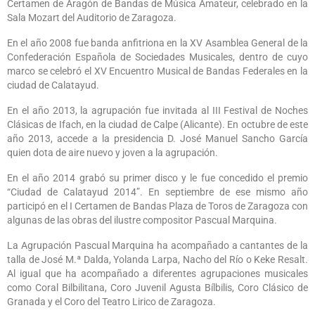
Certamen de Aragón de Bandas de Música Amateur, celebrado en la
Sala Mozart del Auditorio de Zaragoza.
En el año 2008 fue banda anfitriona en la XV Asamblea General de la
Confederación Española de Sociedades Musicales, dentro de cuyo
marco se celebró el XV Encuentro Musical de Bandas Federales en la
ciudad de Calatayud.
En el año 2013, la agrupación fue invitada al III Festival de Noches
Clásicas de Ifach, en la ciudad de Calpe (Alicante). En octubre de este
año 2013, accede a la presidencia D. José Manuel Sancho García
quien dota de aire nuevo y joven a la agrupación.
En el año 2014 grabó su primer disco y le fue concedido el premio
“Ciudad de Calatayud 2014”. En septiembre de ese mismo año
participó en el I Certamen de Bandas Plaza de Toros de Zaragoza con
algunas de las obras del ilustre compositor Pascual Marquina.
La Agrupación Pascual Marquina ha acompañado a cantantes de la
talla de José M.ª Dalda, Yolanda Larpa, Nacho del Río o Keke Resalt.
Al igual que ha acompañado a diferentes agrupaciones musicales
como Coral Bilbilitana, Coro Juvenil Agusta Bílbilis, Coro Clásico de
Granada y el Coro del Teatro Lirico de Zaragoza.