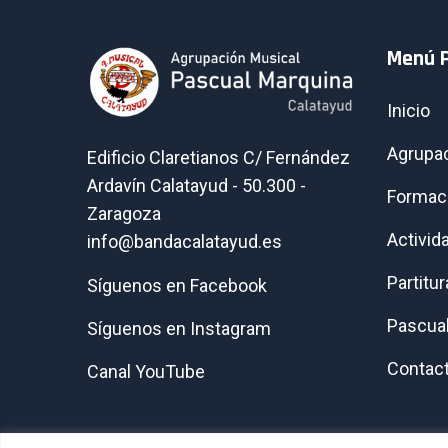
Menú P
Inicio
Agrupa
Edificio Claretianos C/ Fernández
Ardavín Calatayud - 50.300 -
Formac
Zaragoza
Activid
info@bandacalatayud.es
Partitu
Síguenos en Facebook
Pascua
Síguenos en Instagram
Contact
Canal YouTube