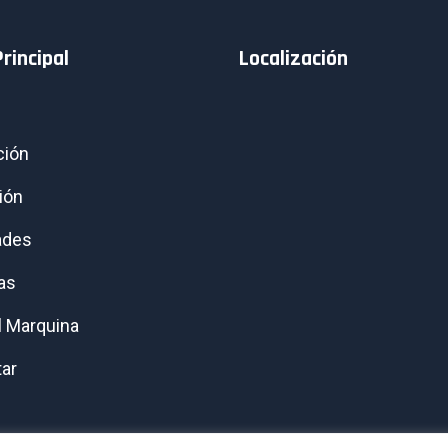
rincipal
Localización
ción
ión
ades
ras
l Marquina
ar